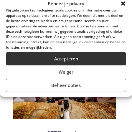
Beheer je privacy
De omgeving van Doldersum leent zich perfect voor
mooie fietstochten langs bossen, heide en dorpjes.
Wij gebruiken technologieën zoals cookies om informatie over uw
apparaat op te slaan en/of te raadplegen. We doen dit met als doel om
Ook hebben we eigen routes samengesteld die je
de beste ervaring te bieden en om gepersonaliseerde en niet-
meenemen langs unieke plekken in de buurt.
gepersonaliseerde advertenties te tonen. Door in te stemmen met
deze technologieën kunnen wij gegevens zoals surfgedrag of unieke
ID's op deze site verwerken. Als u geen toestemming geeft of uw
toestemming intrekt, kan dit een nadelige invloed hebben op bepaalde
Bekijk de fietsroutes
functies en mogelijkheden.
Accepteren
Weiger
Beheer opties