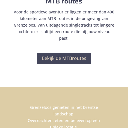
MTB routes
Voor de sportieve avonturier liggen er meer dan 400
kilometer aan MTB-routes in de omgeving van
Grenzeloos. Van uitdagende singletracks tot langere
tochten: er is altijd een route die bij jouw niveau
past.
Bekijk de MTBroutes
Grenzeloos genieten in het Drentse
landschap.
Overnachten, eten en beleven op één
unieke locatie.