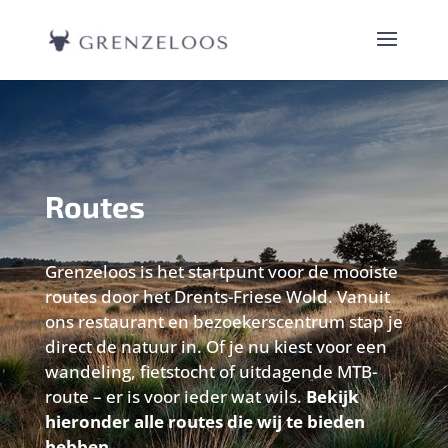
Routes
Grenzeloos is het startpunt voor de mooiste
routes door het Drents-Friese Wold. Vanuit
ons restaurant en bezoekerscentrum stap je
direct de natuur in. Of je nu kiest voor een
wandeling, fietstocht of uitdagende MTB-
route – er is voor ieder wat wils.
Bekijk
hieronder alle routes die wij te bieden
hebben.