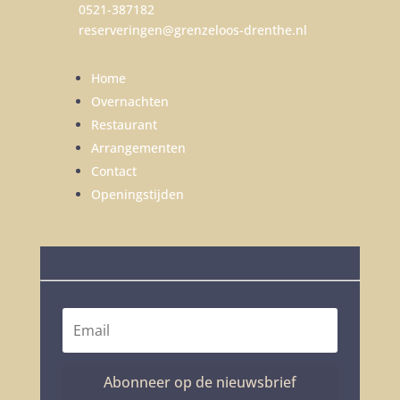
0521-387182
reserveringen@grenzeloos-drenthe.nl
Home
Overnachten
Restaurant
Arrangementen
Contact
Openingstijden
Abonneer op de nieuwsbrief