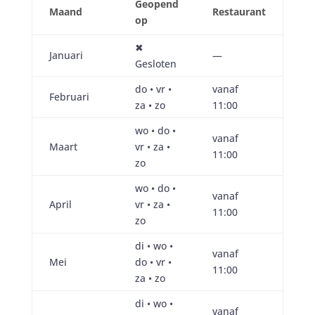
Geopend
Maand
Restaurant
op
✖︎
Januari
—
Gesloten
do • vr •
vanaf
Februari
za • zo
11:00
wo • do •
vanaf
Maart
vr • za •
11:00
zo
wo • do •
vanaf
April
vr • za •
11:00
zo
di • wo •
vanaf
Mei
do • vr •
11:00
za • zo
di • wo •
vanaf