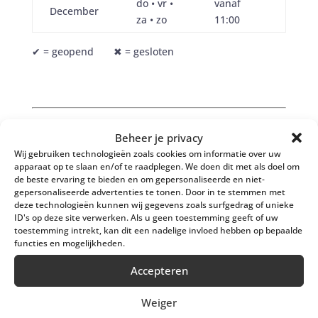
do • vr •
vanaf
December
za • zo
11:00
✔︎ = geopend ✖︎ = gesloten
Overzicht openingstijden
Beheer je privacy
over het hele jaar
Wij gebruiken technologieën zoals cookies om informatie over uw
apparaat op te slaan en/of te raadplegen. We doen dit met als doel om
de beste ervaring te bieden en om gepersonaliseerde en niet-
Landkamers & Welstaete
gepersonaliseerde advertenties te tonen. Door in te stemmen met
deze technologieën kunnen wij gegevens zoals surfgedrag of unieke
Natuurhuisjes
ID's op deze site verwerken. Als u geen toestemming geeft of uw
toestemming intrekt, kan dit een nadelige invloed hebben op bepaalde
Onze
Welstaete Natuurhuisjes
zijn het hele jaar
functies en mogelijkheden.
door boekbaar.
Accepteren
De
Landkamers
zijn seizoensgebonden geopend. In
onderstaand overzicht zie je in één oogopslag
Weiger
wanneer onze slaaplocaties geopend zijn.