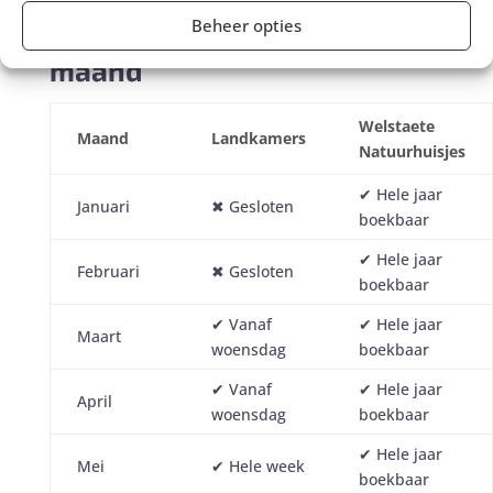
Overzicht slaaplocaties per
Beheer opties
maand
Welstaete
Maand
Landkamers
Natuurhuisjes
✔︎ Hele jaar
Januari
✖︎ Gesloten
boekbaar
✔︎ Hele jaar
Februari
✖︎ Gesloten
boekbaar
✔︎ Vanaf
✔︎ Hele jaar
Maart
woensdag
boekbaar
✔︎ Vanaf
✔︎ Hele jaar
April
woensdag
boekbaar
✔︎ Hele jaar
Mei
✔︎ Hele week
boekbaar