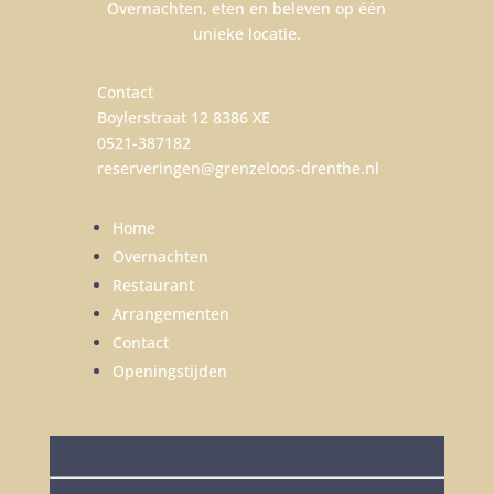
Overnachten, eten en beleven op één
unieke locatie.
Contact
Boylerstraat 12 8386 XE
0521-387182
reserveringen@grenzeloos-drenthe.nl
Home
Overnachten
Restaurant
Arrangementen
Contact
Openingstijden