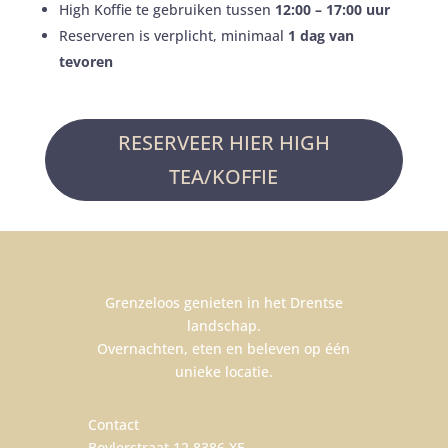
High Koffie te gebruiken tussen
12:00 – 17:00 uur
Reserveren is verplicht, minimaal
1 dag van
tevoren
RESERVEER HIER HIGH
TEA/KOFFIE
Grenzeloos genieten in het Drentse
landschap.
Overnachten, eten en beleven op één
unieke locatie.
Contact
Boylerstraat 12 8386 XE