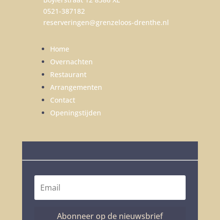
0521-387182
reserveringen@grenzeloos-drenthe.nl
Home
Overnachten
Restaurant
Arrangementen
Contact
Openingstijden
Abonneer op de nieuwsbrief