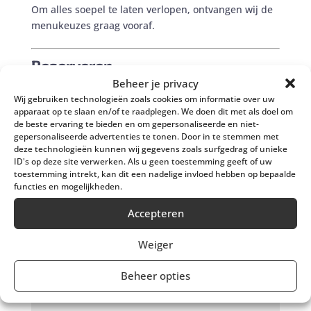
Om alles soepel te laten verlopen, ontvangen wij de
menukeuzes graag vooraf.
Reserveren
Beheer je privacy
Wil je dit 3-gangen diner reserveren voor jouw
Wij gebruiken technologieën zoals cookies om informatie over uw
groep? Neem gerust contact met ons op. Wij denken
apparaat op te slaan en/of te raadplegen. We doen dit met als doel om
graag met je mee.
de beste ervaring te bieden en om gepersonaliseerde en niet-
gepersonaliseerde advertenties te tonen. Door in te stemmen met
deze technologieën kunnen wij gegevens zoals surfgedrag of unieke
ID's op deze site verwerken. Als u geen toestemming geeft of uw
toestemming intrekt, kan dit een nadelige invloed hebben op bepaalde
functies en mogelijkheden.
Reserveren 3 gangen
Accepteren
keuzediner
Weiger
Beheer opties