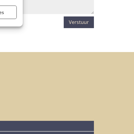
es
Verstuur