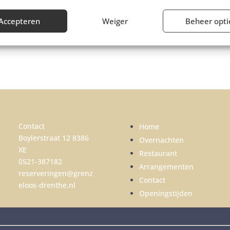
Accepteren
Weiger
Beheer opti
Contact
Home
Boylerstraat 12 8386
Overnachten
XE
Restaurant
0521-387182
Arrangementen
reserveringen@grenz
Contact
eloos-drenthe.nl
Openingstijden