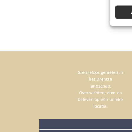
Grenzeloos genieten in
het Drentse
landschap.
Overnachten, eten en
beleven op één unieke
locatie.