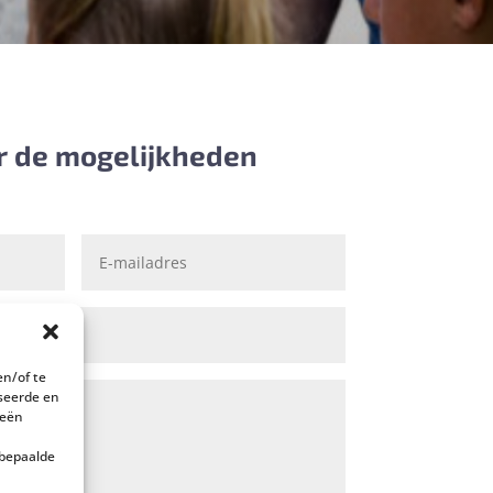
r de mogelijkheden
en/of te
iseerde en
ieën
n
 bepaalde