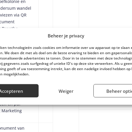
oefkolonie en
oldersum wandel
dviezen via QR
ocument
 Drenthe.
Paneel met dorpen
Beheer je privacy
ndeling en
ten via QR naar
iken technologieën zoals cookies om informatie over uw apparaat op te slaan 
, daar waar
n. We doen dit met als doel om de beste ervaring te bieden en om gepersonal
rsonaliseerde advertenties te tonen. Door in te stemmen met deze technolog
nstituut heeft
j gegevens zoals surfgedrag of unieke ID's op deze site verwerken. Als u gee
en pdf document
ng geeft of uw toestemming intrekt, kan dit een nadelige invloed hebben op
 Drenthe.
en mogelijkheden.
kijktoren in
m en Appelscha
Accepteren
Weiger
Beheer opti
Elsjen Roelofs
 wandel en
ezen en pdf
 Marketing
onument van