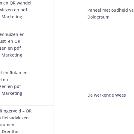
m en QR wandel
dviezen en pdf
Paneel met oudheid v
 Marketing
Doldersum
eenhuizen en
lust en QR
ezen en pdf
 Marketing
et en Rotan en
l en
ezen en pdf
 Marketing
De werkende Wees
ltingerveld – OR
 fietsadviezen
ocument
 Drenthe.