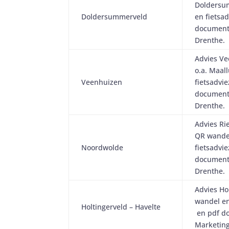
Doldersu
Doldersummerveld
en fietsa
document
Drenthe.
Advies V
o.a. Maal
Veenhuizen
fietsadvi
document
Drenthe.
Advies Ri
QR wande
Noordwolde
fietsadvi
document
Drenthe.
Advies Ho
wandel en
Holtingerveld – Havelte
en pdf d
Marketing