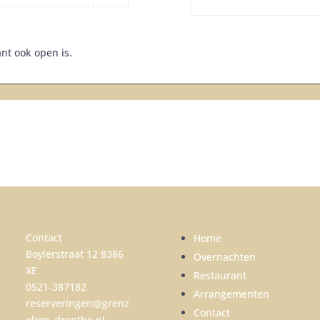
nt ook open is.
Contact
Home
Boylerstraat 12 8386
Overnachten
XE
Restaurant
0521-387182
Arrangementen
reserveringen@grenz
Contact
eloos-drenthe.nl