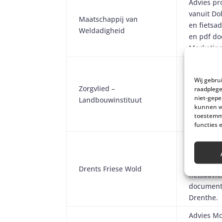
Advies pr
vanuit D
Maatschappij van
en fietsa
Weldadigheid
en pdf d
Marketing
Advies wa
fietstoch
Wij gebru
Zorgvlied –
Zorgvlied
raadplege
niet-gepe
Landbouwinstituut
landbouwi
kunnen wi
gestaan 
toestemmi
Marketing
functies 
Advies uit
Doldersu
en via QR
Drents Friese Wold
fietsadvi
document
Drenthe.
Advies M