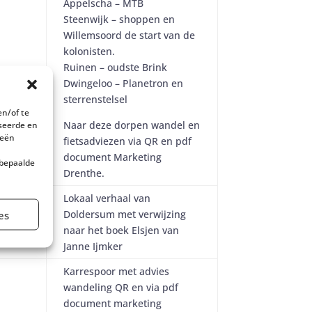
Appelscha – MTB
Steenwijk – shoppen en
Willemsoord de start van de
kolonisten.
Ruinen – oudste Brink
Dwingeloo – Planetron en
sterrenstelsel
en/of te
Naar deze dorpen wandel en
iseerde en
ieën
fietsadviezen via QR en pdf
n
document Marketing
 bepaalde
Drenthe.
Lokaal verhaal van
es
Doldersum met verwijzing
naar het boek Elsjen van
Janne Ijmker
Karrespoor met advies
wandeling QR en via pdf
document marketing