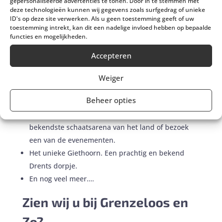
gepersonaliseerde advertenties te tonen. Door in te stemmen met
deze technologieën kunnen wij gegevens zoals surfgedrag of unieke
ID's op deze site verwerken. Als u geen toestemming geeft of uw
Grenzeloos en Zo ligt vlakbij allerlei unieke en
toestemming intrekt, kan dit een nadelige invloed hebben op bepaalde
bijzondere bezienswaardigheden zoals:
functies en mogelijkheden.
Wildlands Zoo Emmen. Een van de bekendste en
Accepteren
leukste dierentuinen van ons land.
Het Asser Museum. Meer leren over de provincie
Weiger
Drenthe en zijn geschiedenis? Het Asser Museum
Beheer opties
is een gezellig uitje voor de hele familie.
Thialf Heerenveen. Stap zelf op het ijs in de
bekendste schaatsarena van het land of bezoek
een van de evenementen.
Het unieke Giethoorn. Een prachtig en bekend
Drents dorpje.
En nog veel meer….
Zien wij u bij Grenzeloos en
Zo?